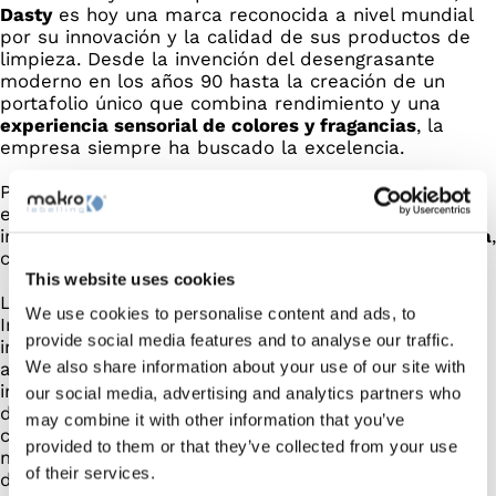
Dasty
es hoy una marca reconocida a nivel mundial
por su innovación y la calidad de sus productos de
limpieza. Desde la invención del desengrasante
moderno en los años 90 hasta la creación de un
portafolio único que combina rendimiento y una
experiencia sensorial de colores y fragancias
, la
empresa siempre ha buscado la excelencia.
Para acompañar su crecimiento internacional, Dasty
eligió a
Makro Labelling
como socio tecnológico,
instalando una
Mak 4 Rotary con tecnología adhesiva
,
capaz de etiquetar hasta 9.000 botellas por hora.
This website uses cookies
La línea está equipada con
ALICE
– Advanced Label
We use cookies to personalise content and ads, to
Inspection & Control Environment – nuestro sistema
provide social media features and to analyse our traffic.
inteligente de control de calidad, que garantiza una
We also share information about your use of our site with
aplicación perfecta de etiquetas gracias a la
inspección en tiempo real y la corrección automática
our social media, advertising and analytics partners who
de los parámetros. Incluso los envases con formas
may combine it with other information that you’ve
complejas se etiquetan con flexibilidad, eficiencia y
provided to them or that they’ve collected from your use
máxima precisión, manteniendo la identidad visual y
of their services.
de calidad de la marca.