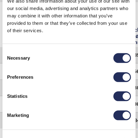
We also share information about your use of our site with
our social media, advertising and analytics partners who
Máquinas
may combine it with other information that you’ve
provided to them or that they’ve collected from your use
Model
Speed
Mac
of their services.
b/h
m
Consent
MAK-4
10.000 - 40.000
13
Necessary
Selection
MAK-5
12.000 - 48.000
15
Preferences
MAK-6
16.000 - 55.000
18
Statistics
MAK-7
16.000 - 55.000
21
Marketing
MAK-8
16.000 - 55.000
23