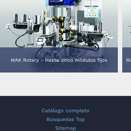
MAK Rotary - Hasta cinco módulos fijos
M
Catálogo completo
Búsquedas Top
Sitemap