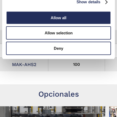
Etiquetadora
Show details
Station
Production
Allow all
speed
m/min
Allow selection
SLIM 85
85
Deny
SLIM 100
85
MAK-AHS2
100
Opcionales