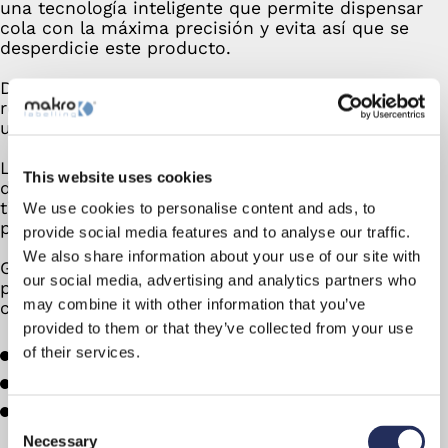
una tecnología inteligente que permite dispensar
cola con la máxima precisión y evita así que se
desperdicie este producto.
De ese modo, se optimiza el uso del material, se
reducen los costos de producción y se mantiene
un entorno de trabajo limpio y eficiente.
Los tanques de calentamiento de cola son fáciles
This website uses cookies
de manejar y aumentan su temperatura en poco
tiempo, lo que permite arrancar con rapidez la
We use cookies to personalise content and ads, to
producción.
provide social media features and to analyse our traffic.
We also share information about your use of our site with
Gracias a esta característica, se gana un tiempo
our social media, advertising and analytics partners who
precioso y se mantiene un flujo de trabajo
may combine it with other information that you’ve
continuo y eficiente.
provided to them or that they’ve collected from your use
of their services.
Modularidad
Fácil ajuste
Flexibilidad
Consent
Necessary
Selection