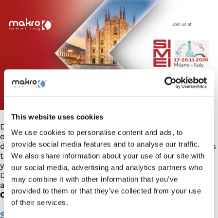
This website uses cookies
Del
17 al 20 de Noviembre de 2026
, Makro Labelling
We use cookies to personalise content and ads, to
estará presente en
SIMEI 2026
, en
Fiera Milano
, uno
provide social media features and to analyse our traffic.
de los eventos internacionales de referencia para las
tecnologías dedicadas al sector del vino, las bebidas
We also share information about your use of our site with
y el embotellado.
our social media, advertising and analytics partners who
Durante la feria, tendrán la oportunidad de conocer
may combine it with other information that you’ve
al equipo de Makro Labelling en
Hall 4 - Stand B02
provided to them or that they’ve collected from your use
C09
.
of their services.
Soluciones avanzadas para labelling y