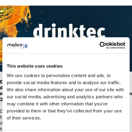
This website uses cookies
We use cookies to personalise content and ads, to
Drinktec est le salon n° 1 au monde pour l’industrie
provide social media features and to analyse our traffic.
des boissons et des aliments liquides C’est pourquoi
We also share information about your use of our site with
nous ne pouvions vraiment pas manquer cette édition
our social media, advertising and analytics partners who
2022.
may combine it with other information that you’ve
provided to them or that they’ve collected from your use
Du 12 au 16 septembre, nous serons à Monaco avec
tous les experts du secteur pour parler d’innovation,
of their services.
d’inspirations, et montrer au public les nouveautés
techniques les plus importantes de Makro Labelling.