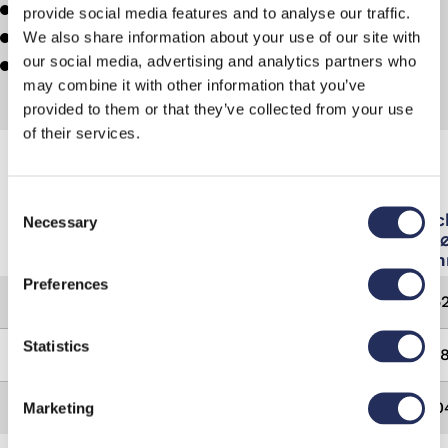
Modularité
provide social media features and to analyse our traffic.
Ajustabilité
We also share information about your use of our site with
our social media, advertising and analytics partners who
Flexibilité
may combine it with other information that you’ve
provided to them or that they’ve collected from your use
of their services.
Machines
Consent
Model
Speed
Mac
Necessary
Selection
/h
m
Preferences
MAK-1
3.500 - 14.000
5
Statistics
MAK-2
5.000 - 24.000
7
MAK-3
5.000 - 36.000
10
Marketing