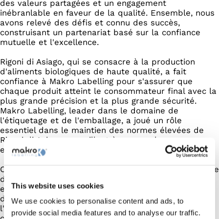
des valeurs partagées et un engagement
inébranlable en faveur de la qualité. Ensemble, nous
avons relevé des défis et connu des succès,
construisant un partenariat basé sur la confiance
mutuelle et l'excellence.
Rigoni di Asiago, qui se consacre à la production
d'aliments biologiques de haute qualité, a fait
confiance à Makro Labelling pour s'assurer que
chaque produit atteint le consommateur final avec la
plus grande précision et la plus grande sécurité.
Makro Labelling, leader dans le domaine de
l'étiquetage et de l'emballage, a joué un rôle
essentiel dans le maintien des normes élevées de
Rigoni di Asiago, en veillant à ce que chaque
emballage reflète l'excellence de son contenu.
Ces 15 années de collaboration sont un signe tangible
de la force de la synergie entre deux entreprises
This website uses cookies
engagées à dépasser les normes de qualité,
d'innovation et de durabilité. Nous envisageons
We use cookies to personalise content and ads, to
l'avenir avec enthousiasme, prêts à continuer à
provide social media features and to analyse our traffic.
croître ensemble et à offrir aux consommateurs des