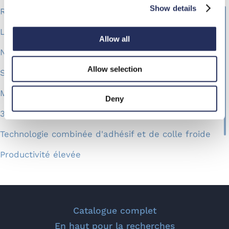
Show details
Rigoni di Asiago
Leader mondial de la production biologique
Allow all
Nocciolata bio cacao et noisette
Allow selection
Solution Makro Labelling
Mak 4 rotatif
Deny
30 000 bocaux/heure
Technologie combinée d'adhésif et de colle froide
Productivité élevée
Haute précision
Haute qualité
Catalogue complet
En haut pour la recherches