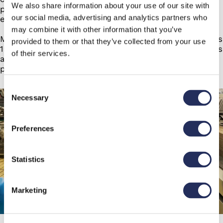
We also share information about your use of our site with
produits qui répondent aux normes les plus élevées
our social media, advertising and analytics partners who
en matière de goût et d'intégrité.
may combine it with other information that you’ve
Merci à Rigoni di Asiago et à Makro Labelling pour ces
provided to them or that they’ve collected from your use
15 années de partenariat, un parcours réussi qui nous
of their services.
a rendus plus forts et plus déterminés que jamais à
poursuivre l'excellence dans nos domaines.
Consent
Necessary
Selection
Preferences
Statistics
Marketing