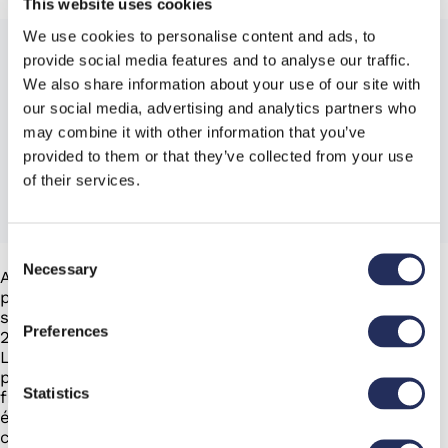
This website uses cookies
We use cookies to personalise content and ads, to
provide social media features and to analyse our traffic.
We also share information about your use of our site with
our social media, advertising and analytics partners who
may combine it with other information that you’ve
provided to them or that they’ve collected from your use
of their services.
Consent
Necessary
Selection
Avec son partenaire Italcom srl, représenté par la
personne de M. Luigi Polonio, Makro participera au
salon Upakovka de Moscou (du 25 au 28 janvier
Preferences
2022) au stand FOC 21/25 dans le pavillon du forum.
Les visiteurs y trouveront une étiqueteuse combinée
pour application autocollante et système à colle
Statistics
froide. Ce modèle, MAK 3 12P Ua3 L3 + Ug1 « L », a
été conçu afin de placer trois étiquettes (étiquette,
contre-étiquette et collerette) avec bande fiscale en