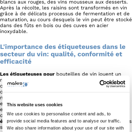
blancs aux rouges, des vins mousseux aux desserts.
Après la récolte, les raisins sont transformés en vin
grâce à de délicats processus de fermentation et de
maturation, au cours desquels le vin peut être stocké
dans des fûts en bois ou des cuves en acier
inoxydable.
L'importance des étiqueteuses dans le
secteur du vin: qualité, conformité et
efficacité
Les étiqueteuses pour
bouteilles de vin jouent un
rôle crucial dans l'industrie du vin, en facilitant la
communication d'informations essentielles aux
consommateurs et en contribuant à maintenir des
normes de qualité élevées. Ces appareils sont
essentiels pour garantir que chaque bouteille de vin
This website uses cookies
exprime clairement l'identité de la marque et la
We use cookies to personalise content and ads, to
conformité aux réglementations en vigueur. Les
étiqueteuses
pour boissons alcoolisées, y compris les
provide social media features and to analyse our traffic.
spiritueux et le vin, sont conçues pour traiter une
We also share information about your use of our site with