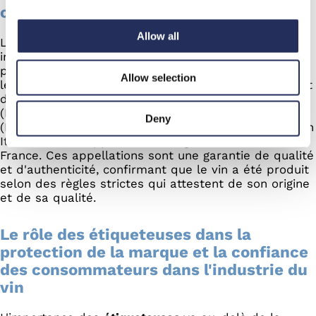
cruciales et garanties de qualité
Allow all
Les
étiquettes
elles-mêmes contiennent des
informations cruciales : elles indiquent le nom du
producteur, le type de cépage utilisé, le millésime et
Allow selection
les détails de la production. Certains vins bénéficient
de classifications d'excellence, telles que DOC
(Denominazione di Origine Controllata) ou DOCG
Deny
(Denominazione di Origine Controllata e Garantita) en
Italie, et AOC (Appellation d'Origine Contrôlée) en
France. Ces appellations sont une garantie de qualité
et d'authenticité, confirmant que le vin a été produit
selon des règles strictes qui attestent de son origine
et de sa qualité.
Le rôle des étiqueteuses dans la
protection de la marque et la confiance
des consommateurs dans l'industrie du
vin