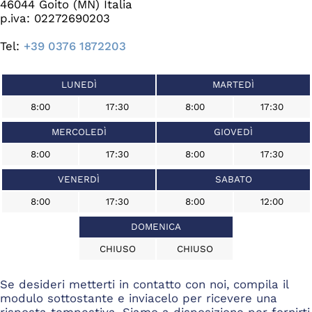
46044 Goito (MN) Italia
p.iva: 02272690203
Tel:
+39 0376 1872203
LUNEDÌ
MARTEDÌ
8:00
17:30
8:00
17:30
MERCOLEDÌ
GIOVEDÌ
8:00
17:30
8:00
17:30
VENERDÌ
SABATO
8:00
17:30
8:00
12:00
DOMENICA
CHIUSO
CHIUSO
Se desideri metterti in contatto con noi, compila il
modulo sottostante e inviacelo per ricevere una