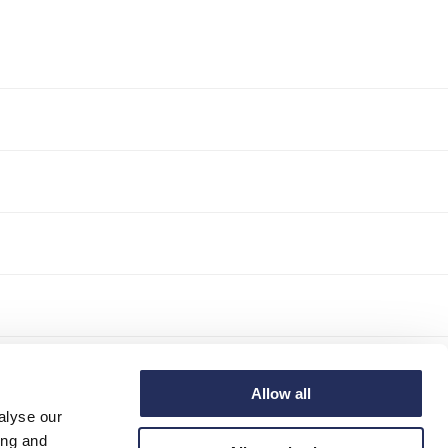
Allow all
alyse our
ing and