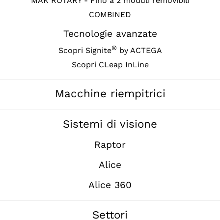
MAK ROTARY - Fino a 2 moduli removibili
COMBINED
Tecnologie avanzate
®
Scopri Signite
by ACTEGA
Scopri CLeap InLine
Macchine riempitrici
Sistemi di visione
Raptor
Alice
Alice 360
Settori