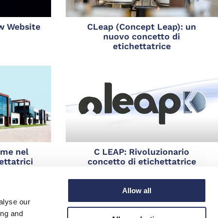
w Website
CLeap (Concept Leap): un
nuovo concetto di
etichettatrice
eme nel
C LEAP: Rivoluzionario
ttatrici
concetto di etichettatrice
Allow all
alyse our
ing and