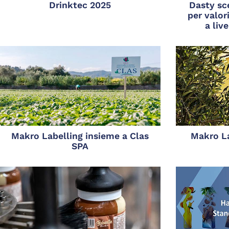
Drinktec 2025
Dasty sc
per valor
a liv
Makro Labelling insieme a Clas
Makro La
SPA