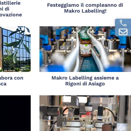
stillerie
Festeggiamo il compleanno di
i di
Makro Labelling!
novazione
abora con
Makro Labelling assieme a
sca
Rigoni di Asiago