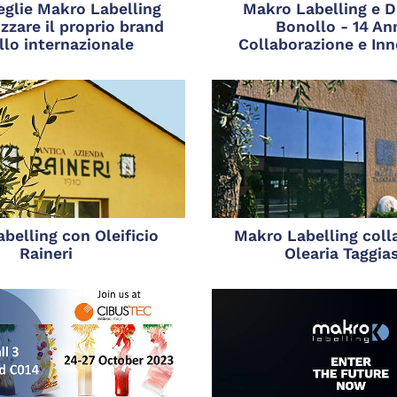
eglie Makro Labelling
Makro Labelling e Di
izzare il proprio brand
Bonollo - 14 Ann
ello internazionale
Collaborazione e In
belling con Oleificio
Makro Labelling coll
Raineri
Olearia Taggia