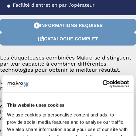
Facilité d'entretien par l'opérateur
INFORMATIONS REQUISES
CATALOGUE COMPLET
Les étiqueteuses combinées Makro se distinguent
par leur capacité à combiner différentes
technologies pour obtenir le meilleur résultat.
La flexibilité est une caractéristique essentielle de
nos étiqueteuses.
La possibilité de passer facilement d'un type
This website uses cookies
d'étiquetage à l'autre permet de s'adapter à
l'évolution des conditions de production sans
We use cookies to personalise content and ads, to
devoir investir dans des machines distinctes.
provide social media features and to analyse our traffic.
We also share information about your use of our site with
Cette polyvalence permet non seulement de