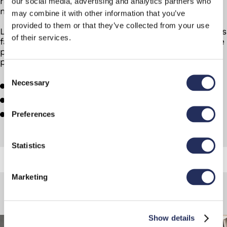
réduire les coûts d'exploitation, mais aussi de
our social media, advertising and analytics partners who
mieux répondre à l'évolution des tendances.
may combine it with other information that you’ve
provided to them or that they’ve collected from your use
Leur modularité en fait une solution idéale pour les
of their services.
fabricants qui cherchent à obtenir un maximum de
précision et d'efficacité dans l'étiquetage de leurs
produits.
Consent
Necessary
Selection
Modularité
Interchangeabilité
Flexibilité
Preferences
Statistics
Marketing
Options
Show details